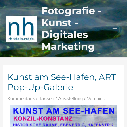
Zum
Beitragsnavigation
Mai
Fotografie -
Inhalt
Men
Kunst -
springen
Digitales
Marketing
Kunst am See-Hafen, ART
Pop-Up-Galerie
Kommentar verfassen
/
Ausstellung
/ Von
nico