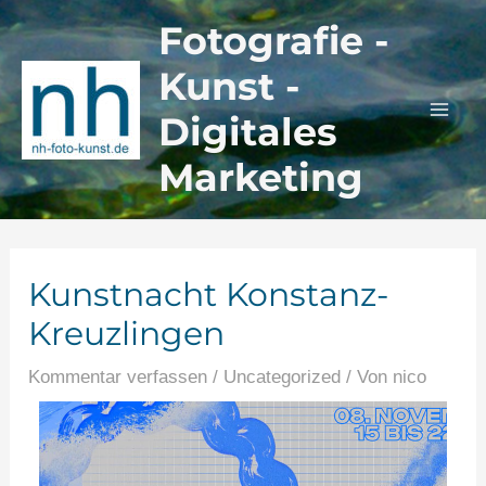
Zum
Beitragsnavigation
Mai
Fotografie -
Inhalt
Men
Kunst -
springen
Digitales
Marketing
Kunstnacht Konstanz-
Kreuzlingen
Kommentar verfassen
/
Uncategorized
/ Von
nico