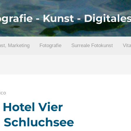
grafie - Kunst - Digital
nst, Marketing
Fotografie
Surreale Fotokunst
Vit
ico
 Hotel Vier
n Schluchsee