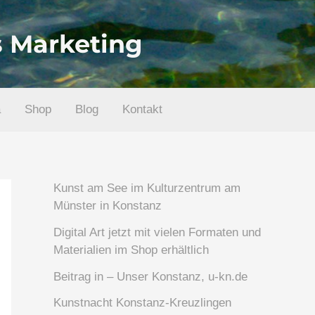
es Marketing
a
Shop
Blog
Kontakt
Kunst am See im Kulturzentrum am
Münster in Konstanz
Digital Art jetzt mit vielen Formaten und
Materialien im Shop erhältlich
Beitrag in – Unser Konstanz, u-kn.de
Kunstnacht Konstanz-Kreuzlingen