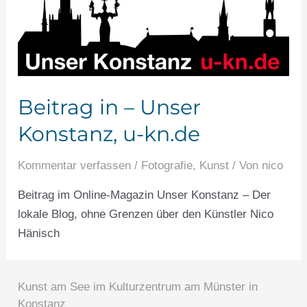
Beitrag in – Unser
Konstanz, u-kn.de
Kommentar verfassen
/
Fotografie
,
Kunst
/ Von
nico
Beitrag im Online-Magazin Unser Konstanz – Der
lokale Blog, ohne Grenzen über den Künstler Nico
Hänisch
Kunst am See im Kulturzentrum am Münster in
Konstanz