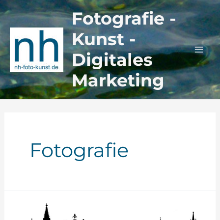
Zum
Mai
Fotografie -
Inhalt
Men
Kunst -
springen
Digitales
Marketing
Fotografie